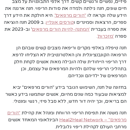
פיזיים, נפשיים ורגשיים קשים. דרך אלפי התבוננויות על מצב
חיים שונים, חנה גילתה ולמדה את סודות הריפוי. חנה ארגנה את
הידע שלה וקראה לו
"הורים מרפאים"
. היא חולקת את הידע דרך
ספרים, הרצאות וסמינרים ו
קורסים אונליין
. ב 2009 חנה הוציאה
את ספרה בעברית
'המתנה-להיות הורים מרפאים
' וב-2023 את
ספרה
'מזכרות'
.
חנה טיפלה באלפי מקרים וריפאה מצבים קשים שבהם הן
הרפואה הקונבנציונלית והן האלטרנטיבית לא הצליחו לרפא.
דרך הריפוי הייחודית שלה הובילה מאות אנשים לקחת חלק
בתהליכי הריפוי שלהם ולהיות המרפאים של עצמם, וכן
המרפאים של ילדיהם ונכדיהם.
בחזונה של חנה, השימוש הגובר בידע "הורים מרפאים" יביא
למציאות שבעוד כמה שנים מהיום, אנשים ישתמשו בידע כאשר
הם בריאים, וכך יהיה דור חדש, ללא סבל פיזי, רגשי ומנטלי.
חנה משנה את תפיסת הריפוי הרווחת ומנהל את קהילת
"הורים
מרפאים" – Heal2Heal Network
הבינלאומי המאחד אנשים
מרחבי העולם לקהילת ריפוי גלובלית.