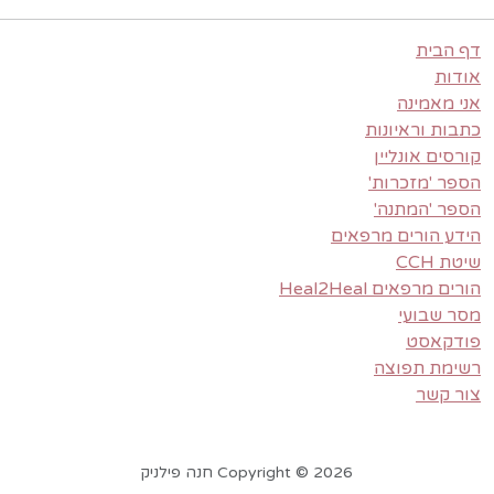
דף הבית
אודות
אני מאמינה
כתבות וראיונות
קורסים אונליין
הספר 'מזכרות'
הספר 'המתנה'
הידע הורים מרפאים
שיטת CCH
הורים מרפאים Heal2Heal
מסר שבועי
פודקאסט
רשימת תפוצה
צור קשר
Copyright © 2026 חנה פילניק