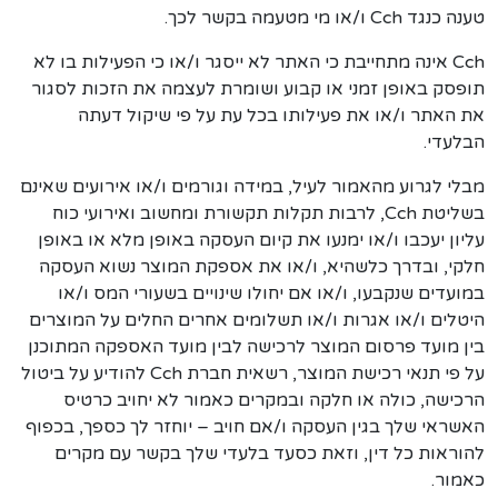
טענה כנגד Cch ו/או מי מטעמה בקשר לכך.
Cch אינה מתחייבת כי האתר לא ייסגר ו/או כי הפעילות בו לא
תופסק באופן זמני או קבוע ושומרת לעצמה את הזכות לסגור
את האתר ו/או את פעילותו בכל עת על פי שיקול דעתה
הבלעדי.
מבלי לגרוע מהאמור לעיל, במידה וגורמים ו/או אירועים שאינם
בשליטת Cch, לרבות תקלות תקשורת ומחשוב ואירועי כוח
עליון יעכבו ו/או ימנעו את קיום העסקה באופן מלא או באופן
חלקי, ובדרך כלשהיא, ו/או את אספקת המוצר נשוא העסקה
במועדים שנקבעו, ו/או אם יחולו שינויים בשעורי המס ו/או
היטלים ו/או אגרות ו/או תשלומים אחרים החלים על המוצרים
בין מועד פרסום המוצר לרכישה לבין מועד האספקה המתוכנן
על פי תנאי רכישת המוצר, רשאית חברת Cch להודיע על ביטול
הרכישה, כולה או חלקה ובמקרים כאמור לא יחויב כרטיס
האשראי שלך בגין העסקה ו/אם חויב – יוחזר לך כספך, בכפוף
להוראות כל דין, וזאת כסעד בלעדי שלך בקשר עם מקרים
כאמור.