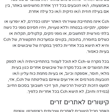
באמצעותו, ו/או הנובעים בכל דרך אחרת מהשימוש באתר, בין
אם בעילה חוזית ו/או נזיקית ו/או כל עילה אחרת.
Cch אינה מתחייבת ששירותי האתר יינתנו כסדרם, לא יופרעו או
יופסקו, יתקיימו בבטחה וללא טעויות, ויהיו חסינים מפני כל גישה
בלתי מורשית למחשבים, או מפני נזקים, קלקולים, תקלות או
כשלים בחומרה, בתוכנה, בקווים ובמערכות התקשורת, של Cch
והיא לא תישא בכל אחריות כלפיך במקרה של שיבושים או
בעיות כאמור.
בכל מקרה ש-Cch לא תוכל לעמוד בהתחייבויותיה ו/או לספק
את המוצרים או בכל מקרה של שיבושים אחרים כגון בעיות
מלאי, חוסר, אספקה וכיוב', או בעיות מחמת כוח עליון ו/או
הנובעות מגורמים או אירועים שאינם בשליטתה של Cch, אזי,
למעט הזכות לביטול הרכישה, תוך זיכוי חשבונך בסכום החיוב
(במידה וחויב), לא תישא Cch בכל אחריות כלפיך.
קישורים לאתרים זרים
האתר מכיל קישורים לאתרים ושירותים באינטרנט, שאינם