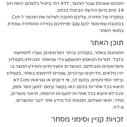
הסכום ששולם עבור המוצר, ללא דמי ביטול כלשהם וזאת תוך
14 ימים מיום הודעת הביטול בכתב.
במקרה של החזרה, עליכם החובה לשלוח את המוצר ל Cch
בכתובת שתימסר לכם עקב פנייתיכם במידה וההחזרה עומדת
בתנאי האתר.
תוכן האתר
התמונות באתר, בקטלוג וביתר הפרסומים, נועדו להמחשה
בלבד. למרות המאמץ המושקע כדי שהאתר ותכולתו,הקטלוג
והפרסומים ותכולתם, המוצרים והשירותים והמידע המצוי בו
יהיו מלאים, מדויקים ועדכניים, עשויים להימצא באתר, בקטלוג
וביתר הפרסומים, בתום לב, אי דיוקים או שגיאות וCch לא
תישא בכל אחריות בגינם ו/או בקשר עימם. למען הסר ספק,
Cch לא תישא בכל אחריות לטעויות הדפסה, תיאור מוצרים,
מחיר, תנאי תשלום, תמונות וכל מידע אחר לגבי המוצרים,
ט.ל.ח.
זכויות קניין וסימני מסחר