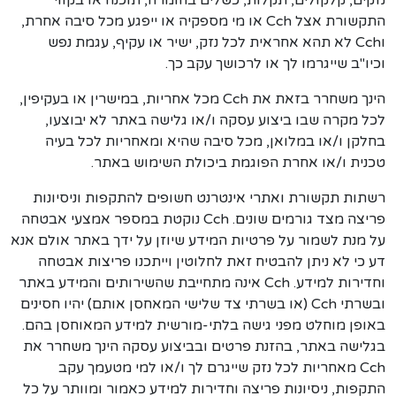
נזקים, קלקולים, תקלות, כשלים בחומרה, תוכנה או בקווי
התקשורת אצל Cch או מי מספקיה או ייפגע מכל סיבה אחרת,
וCch לא תהא אחראית לכל נזק, ישיר או עקיף, עגמת נפש
וכיו"ב שייגרמו לך או לרכושך עקב כך.
הינך משחרר בזאת את Cch מכל אחריות, במישרין או בעקיפין,
לכל מקרה שבו ביצוע עסקה ו/או גלישה באתר לא יבוצעו,
בחלקן ו/או במלואן, מכל סיבה שהיא ומאחריות לכל בעיה
טכנית ו/או אחרת הפוגמת ביכולת השימוש באתר.
רשתות תקשורת ואתרי אינטרנט חשופים להתקפות וניסיונות
פריצה מצד גורמים שונים. Cch נוקטת במספר אמצעי אבטחה
על מנת לשמור על פרטיות המידע שיוזן על ידך באתר אולם אנא
דע כי לא ניתן להבטיח זאת לחלוטין וייתכנו פריצות אבטחה
וחדירות למידע. Cch אינה מתחייבת שהשירותים והמידע באתר
ובשרתי Cch (או בשרתי צד שלישי המאחסן אותם) יהיו חסינים
באופן מוחלט מפני גישה בלתי-מורשית למידע המאוחסן בהם.
בגלישה באתר, בהזנת פרטים ובביצוע עסקה הינך משחרר את
Cch מאחריות לכל נזק שייגרם לך ו/או למי מטעמך עקב
התקפות, ניסיונות פריצה וחדירות למידע כאמור ומוותר על כל