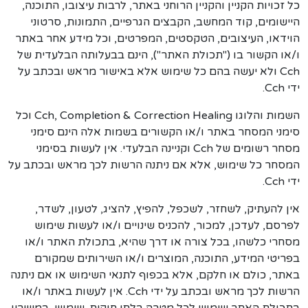
כל זכויות הקניין והקניין הרוחני באתר, לרבות עיצובו, התוכנה,
היישומים, קוד המחשב, הקבצים הגרפיים, התמונות, סרטוני
הוידאו, העיצובים, הטקסטים, המפרטים, וכל מידע אחר באתר
ו/או הקשור בו ("תכולת האתר"), הינם בבעלותה הבלעדית של
Cch ולא יעשה בהם כל שימוש אלא באישור מראש ובכתב על
ידי Cch.
השמות והלוגו Cch, Completion & Correction Healing וכל
סימני המסחר באתר ו/או הקשורים בשמות אלה הינם סימני
מסחר רשומים של Cch וקניינה הבלעדי. אין לעשות בסימני
המסחר כל שימוש, אלא אם ניתנה הרשות לכך מראש ובכתב על
ידי Cch.
אין להעתיק, לשחזר, לשכפל, להפיץ, להציג, לטעון, לשדר,
לפרסם, לעדכן, למכור, להכניס שינויים ו/או לעשות שימוש
מסחרי כלשהו, בכל צורה או דרך שהיא, בתכולת האתר ו/או
בפריטי המידע, התוכנה, המוצרים ו/או השירותים שמקורם
באתר, כולם או חלקם, אלא בכפוף לתנאי השימוש או אם ניתנה
הרשות לכך מראש ובכתב על ידי Cch. אין לעשות באתר ו/או