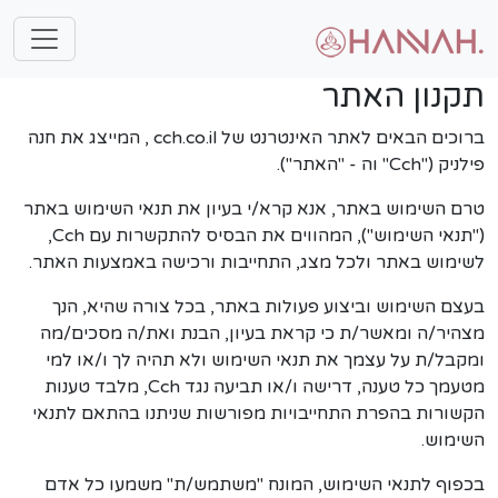
תקנון האתר
ברוכים הבאים לאתר האינטרנט של cch.co.il , המייצג את חנה
פילניק ("Cch" וה - "האתר").
טרם השימוש באתר, אנא קרא/י בעיון את תנאי השימוש באתר
("תנאי השימוש"), המהווים את הבסיס להתקשרות עם Cch,
לשימוש באתר ולכל מצג, התחייבות ורכישה באמצעות האתר.
בעצם השימוש וביצוע פעולות באתר, בכל צורה שהיא, הנך
מצהיר/ה ומאשר/ת כי קראת בעיון, הבנת ואת/ה מסכים/מה
ומקבל/ת על עצמך את תנאי השימוש ולא תהיה לך ו/או למי
מטעמך כל טענה, דרישה ו/או תביעה נגד Cch, מלבד טענות
הקשורות בהפרת התחייבויות מפורשות שניתנו בהתאם לתנאי
השימוש.
בכפוף לתנאי השימוש, המונח "משתמש/ת" משמעו כל אדם