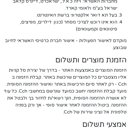
מחברות האשראי: ויזה כ.א.ל., ישראכרט, דיינרס קלאב
ישראל בע"מ ולאומי קארד.
בעל תא דואר אלקטרוני ברשת האינטרנט.
הוא אינו רוכש לצרכי מסחר (כגון: דילרים, מפיצים,
סיטונאים וקמעונאים)
מוקדם לאישור הפעולות - אישור חברת כרטיסי האשראי לחיוב
שבוצע.
הזמנת מוצרים ותשלום
הזמנת המוצרים באמצעות האתר - בדרך של יצירת סל קניות
אליו מצטברים כל המוצרים שרכשת באתר. קבלת הזמנה ב
Cch - רק לאחר סיום הרכישות באתר ואישור ההזמנה הסופית.
מועד קבלת ההזמנה יחשב כמועד שנרשם במחשבי Cch. כל עוד
לא אושרה ההזמנה הסופית, הנך רשאי/ת לחזור בך ולבטל את
ההזמנה. ביטול ההזמנה לאחר אישור סופי - אך ורק בפניה
טלפונית אל נציגי שירות של Cch.
אמצעי תשלום