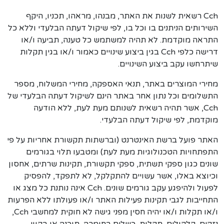
Cch רשאית לשנות את האתר, מבנהו, מראהו, תכניו, היקף
השירותים הניתנים בו וכל בו, לפי שיקול דעתה הבלעדי וללא כל
התראה מוקדמת. לא תהיה למשתמש כל טענה, תביעה ו/או
דרישה כלפי Cch בגין ביצוע שינויים כאמור ו/או בגין תקלות
שיתרחשו עקב ביצוע השינויים.
מחירי המוצרים באתר, תנאי האספקה, מחירי המשלוח, מספר
התשלומים וכל נתון אחר באתר הינם לשיקול דעתה הבלעדי של
Cch, אשר תהיה רשאית לשנותם מעת לעת, ללא הודעה
מוקדמת, לפי שיקול דעתה הבלעדי.
האתר פועל ברשת האינטרנט (וברשתות תקשורת אחריות על פי
התפתחויות הטכנולוגיות מעת לעת) ומטבעו תלוי בגורמים
שונים כגון ספקי תשתית, ספקי תקשורת, תקינות שרתים, אחסון
וכיוצא באלו, אשר עשויים להתקלקל, לא לתפקד, להפסיק
לפעול ולהיפגע עקב גורמים שונים. Cch אינה נותנת כל מצג או
התחייבות לגבי תקינות פעילות האתר ו/או פעולתו ללא הפרעות
ו/או תקלות ו/או יהיה חסין מפני גישה לא חוקית למחשבי Cch,