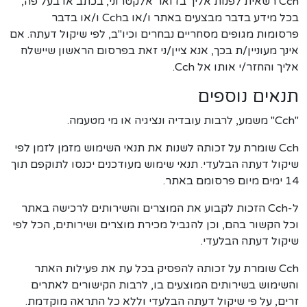
Cch רשאית לפנות אליך בדואר אלקטרוני, בכתב או בעל פה,
בכל מידע בדבר מבצעים באתר ו/או בCch ו/או בדבר
פרסומות מגופים מסחריים נבחרים וכיו"ב, לפי שיקול דעתה. אם
אינך מעוניין/ת בכך, אנא ציין/ני זאת בפרסום הראשון שיישלח
אליך והחזר/י אותו אל Cch.
תנאים נוספים
"Cch" משמע, לרבות עובדיה ונציגיה או מי מטעמה.
Cch שומרת על זכותה לשנות את תנאי השימוש מזמן לזמן לפי
שיקול דעתה הבלעדי. תנאי שימוש מעודכנים יכנסו לתוקפם תוך
14 ימים מיום פרסומם באתר.
ל-Cch הזכות לקבוע את המוצרים והשירותים לרכישה באתר
וכל הקשור בהם, וכן להגביל מכירת מוצרים ושירותים, הכל לפי
שיקול דעתה הבלעדי.
Cch שומרת על זכותה להפסיק בכל עת את פעילות האתר
והשימוש בשירותים המוצעים בו, לרבות הקישורים לאתרים
זרים, על פי שיקול דעתה הבלעדי וללא כל התראה מוקדמת.