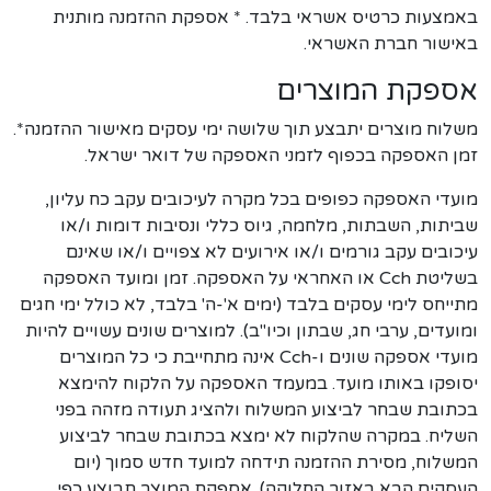
באמצעות כרטיס אשראי בלבד. * אספקת ההזמנה מותנית
באישור חברת האשראי.
אספקת המוצרים
משלוח מוצרים יתבצע תוך שלושה ימי עסקים מאישור ההזמנה*.
זמן האספקה בכפוף לזמני האספקה של דואר ישראל.
מועדי האספקה כפופים בכל מקרה לעיכובים עקב כח עליון,
שביתות, השבתות, מלחמה, גיוס כללי ונסיבות דומות ו/או
עיכובים עקב גורמים ו/או אירועים לא צפויים ו/או שאינם
בשליטת Cch או האחראי על האספקה. זמן ומועד האספקה
מתייחס לימי עסקים בלבד (ימים א'-ה' בלבד, לא כולל ימי חגים
ומועדים, ערבי חג, שבתון וכיו"ב). למוצרים שונים עשויים להיות
מועדי אספקה שונים ו-Cch אינה מתחייבת כי כל המוצרים
יסופקו באותו מועד. במעמד האספקה על הלקוח להימצא
בכתובת שבחר לביצוע המשלוח ולהציג תעודה מזהה בפני
השליח. במקרה שהלקוח לא ימצא בכתובת שבחר לביצוע
המשלוח, מסירת ההזמנה תידחה למועד חדש סמוך (יום
העסקים הבא באזור החלוקה). אספקת המוצר תבוצע כפי