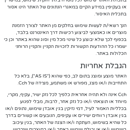
בתכולת האתר שימוש לכל מטרה בלתי חוקית. שימוש, במישרין
או בעקיפין במידע הקיים במאגרי הנתונים של האתר הינו אסור
בתכלית האיסור.
הנך רשאי/ת לעשות שימוש בחלקים מן האתר לצורך הזמנת
מוצרים או כאמצעי לביצוע רכישות דרך האינטרנט בלבד,
בכפוף לכך שלא יבוצע כל שינוי מכל מין וסוג שהוא באתר וכן כי
ישמרו כל ההודעות הקשורות לזכויות הקניין והקניין הרוחני
הכלולות באתר.
הגבלת אחריות
האתר מוצע ומוצג בתום לב, כפי שהוא ("AS IS"), בלא כל
התחייבות ו/או מצג, מפורש או משתמע, מצידה של Cch.
Cch אינה ולא תהיה אחראית כלפיך לכל נזק ישיר, עקיף, מקרי,
מיוחד או תוצאתי ו/או כל נזק אחר, לרבות, מבלי לפגוע
בכלליות האמור לעיל, דמי נזיקין בגין אובדן שימוש, נתונים ו/או
בגין אובדן רווחים ישירים או עקיפים, הנובעים או קשורים בדרך
כל שהיא בשימוש, העתקה ו/או הצגה של האתר, בגין עיכוב
בשימוש ו/או אי יכולת שימוש באתר ו/או במוצרים שנרכשו