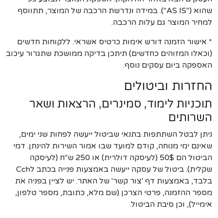
שהוא ("AS IS"). במידה ונדרשת הרכבה של המוצר, תתווסף
למחיר המוצר גם עלות הרכבה.
* אישור הזמנה דורש אימות כרטיס אשראי. ללקוחות חדשים
(וכאלו המזוהים כחדשים) תיתכן בדיקה ממושכת שתגרור עיכוב
האספקה ביום עסקים נוסף.
החזרות וביטולים
תוכניות לימוד, סמינרים, הרצאות ושאר
השרותים
ניתן לבטל השתתפות בתנאי שביטול ייעשה לפחות שני ימים,
שאינם ימי מנוחה, קודם למועד שבו אמור השירות להינתן. דמי
הביטול הם 50$ (לעיסקה דולרית) או 250 ש"ח (לעיסקה
שקלית). ביטול של עסקה ייעשה באמצעות פנייה בכתב לCch
בלבד, באמצעות דף 'צור קשר' של האתר. יש לציין בפניה את
מספר ההזמנה, פרטי הצרכן (שם מלא, כתובת, מספר טלפון,
אימייל), וכן סיבת הביטול.