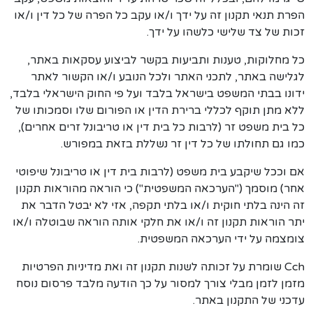
הפרת תנאי תקנון זה על ידך ו/או עקב כל הפרה של כל דין ו/או
זכות של צד שלישי כלשהו על ידך.
כל מחלוקות, טענות ותביעות בקשר לביצוע עסקאות באתר,
לגלישה באתר, לתכני האתר ולכל הנובע ו/או הקשור לאתר
ידונו בבתי המשפט בישראל בלבד ועל פי החוק הישראלי בלבד,
ללא מתן תוקף לכללי ברירת הדין או הפורום שלו וסמכותו של
כל בית משפט זר (לרבות כל בית דין או טריבונל זרים אחרים),
כמו גם תחולתו של כל דין זר נשללת בזאת במפורש.
אם וככל שיקבע בית משפט (לרבות בית דין או טריבונל שיפוטי
אחר) מוסמך ("הערכאה המשפטית") כי הוראה מהוראות תקנון
זה הינה בלתי חוקית ו/או בלתי תקפה, אזי לא יבטל הדבר את
יתר הוראות תקנון זה ו/או את חלקי אותה הוראה שבוטלה ו/או
צומצמה על ידי הערכאה המשפטית.
Cch שומרת על זכותה לשנות תקנון זה ואת מדיניות הפרטיות
מזמן לזמן מבלי צורך למסור על כך הודעה מלבד פרסום נוסח
עדכני של התקנון באתר.