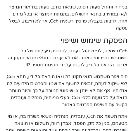
במידה ותחול טעות דפוס, שגיאת כתיב, טעות בתיאור המוצר
ו/או במחירו, בתנאי התשלום, בתמונת המוצר או בכל מידע
אחר, לרבות בקבלת פרטיך רשאית Cch, אך לא חייבת, לבטל
עסקה .
הפסקת שימוש ושיפוי
Cch רשאית, לפי שיקול דעתה, להפסיק פעילותו של כל
משתמש בשירותי האתר, אם לא יעמוד בתנאי מתנאֵי תקנון זה,
או יפר הוראת כל דין, לרבות על ידי חסימת מספר IP.
היה ויפר משתמש תנאי תקנון זה ו/או הוראת כל דין, תהא Cch,
לפי שיקול דעתה, זכאית לחשוף את שמו והפרטים הידועים לה
אודותיו, אף אם לא יינתן צו שיפוטי המורה על כך והינך מוותר
בזאת על כל טענה כלפי Cch, בעלי מניותיה, מנהליה ועובדיה
בקשר עם חשיפת הפרטים כאמור.
אתה תשפה את Cch, עובדיה, מנהליה ונושאי משרה בה, או מי
מטעמם, בגין כל נזק, הפסד, אבדן רווח, תשלום או הוצאה
שייגרמו להם, ובכלל זה שכר טרחת עו"ד והוצאות משפט, עקב