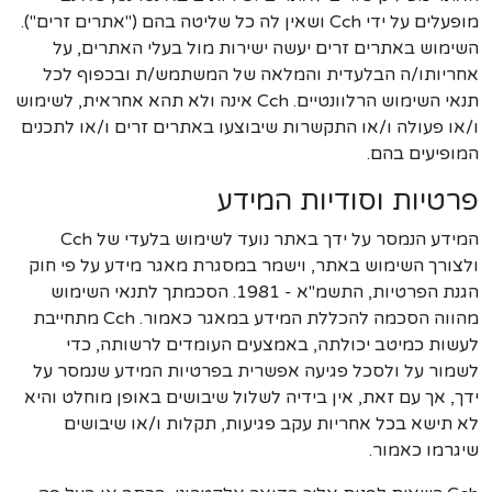
מופעלים על ידי Cch ושאין לה כל שליטה בהם ("אתרים זרים").
השימוש באתרים זרים יעשה ישירות מול בעלי האתרים, על
אחריותו/ה הבלעדית והמלאה של המשתמש/ת ובכפוף לכל
תנאי השימוש הרלוונטיים. Cch אינה ולא תהא אחראית, לשימוש
ו/או פעולה ו/או התקשרות שיבוצעו באתרים זרים ו/או לתכנים
המופיעים בהם.
פרטיות וסודיות המידע
המידע הנמסר על ידך באתר נועד לשימוש בלעדי של Cch
ולצורך השימוש באתר, וישמר במסגרת מאגר מידע על פי חוק
הגנת הפרטיות, התשמ"א - 1981. הסכמתך לתנאי השימוש
מהווה הסכמה להכללת המידע במאגר כאמור. Cch מתחייבת
לעשות כמיטב יכולתה, באמצעים העומדים לרשותה, כדי
לשמור על ולסכל פגיעה אפשרית בפרטיות המידע שנמסר על
ידך, אך עם זאת, אין בידיה לשלול שיבושים באופן מוחלט והיא
לא תישא בכל אחריות עקב פגיעות, תקלות ו/או שיבושים
שיגרמו כאמור.