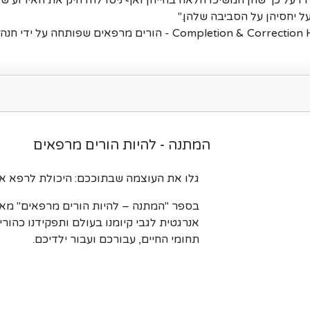
ו על כך שהן המשיכו הלאה בחייהן ואף ניסו להדחיק את האירוע שע
ל יחסיהן על הסביבה שלהן."
אודות 'תיקון הפלות' ושיטת הריפוי (tion & Correction Healing (CCH
המתנה - להיות הורים מרפאים
גלו את העוצמה שבתוככם: היכולת לרפא א
בספר "המתנה – להיות הורים מרפאים" מאת
אנרגטית לגבי קיומנו בעולם ותפקידנו כהורי
תחומי החיים, עבורכם ועבור ילדיכם.