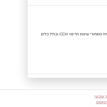
קורס אונליין (עברית) המסביר את הפילוסופיה מאחורי שיטת הריפוי CCH וכולל כלים
 שבועי
קאסט