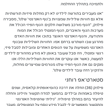
ולתמיכה בתהליך ההחלמה.
"אנו מעבירים בתורשה לילדינו לא רק מחלות פיזיות תורשתיות
אלא גם חוויות שליליות שמצויות ב'גוף האנרגטי' שלנו", מסבירה
פילניק, "הגוף מורכב משלושה חלקים: הגוף הפיזי הכולל את
מערכות הגוף והאיברים, הגוף המנטלי הכולל את המוח
והתודעה, והגוף האנרגטי האוצר בתוכו את חוויות האדם
מהרגע שבו השתרש ברחם אמו. החוויות השליליות שבגוף
האנרגטי משפיעות על שני הגופים האחרים ומובילות לסבל פיזי,
רגשי ומנטלי, וזה סבל שעובר באופן לא מודע מההורים לילדים.
למעשה, כאשר אנו עוקרים את החוויות השליליות הללו אנו
מנקים גם את הגוף הפיזי שלנו מגורמים שמייצרים מחלות,
וה'ניקיון' הזה עובר לילדים שלנו".
סטארט־אפ רוחני
פילניק (36) החלה את דרכה כהומיאופתית קלאסית, ושנים
טיפלה באמהות ובילדים. בהמשך למדה תקשור והילינג והחלה
להיעזר בהם במהלך טיפוליה. "גיליתי שהטיפול האנרגטי
והתקשור מאפשרים לי לקבל מידע נוסף על המטופלים, מעבר