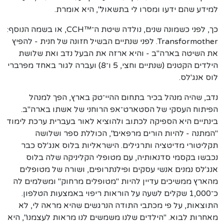
למידע שהם ידעו ומסרו לי בתשאול", היא אומרת.
כך, לפני כשמונה שנים, נולדה שיטת ה־™CCH, או בשמה הנוסף:
Transformother. לפני שנתיים הבשיל חזונה של חנית - להפיץ
את השיטה בארה"ב - והיא ארזה את הבעל נדב ואת שלושת
הילדים הקטנים (שנתיים וחצי, 5 ו־8) ועברה לגור באחד מפרברי
לוס אנג'לס.
נדב, שהיה מנהל בכיר בתחום ההיי־טק בארץ, הפך למנהל
הפיתוח העסקי של הסטארט־אפ הרוחני של אשתו בארה"ב.
בינתיים היא הספיקה לכתוב ולהוציא לאור בעברית ערכת לימוד
"המתנה - להיות הורים מרפאים", הכוללת ספר ושלושה
תקליטורי מדיטציה ותרגילים. הישראליות בלוס אנג'לס כבר
נכבשו בקסמי סדנאותיה, עם מטופלי הקליניקה שלה בלוס
אנג'לס נמנים אנשי עסקים ופילנתרופים, ושורה של מטופלים
מהארץ ממשיכים עדיין להיות "מטופלים מרחוק" ומשלמים לה
כ־1,000 שקלים לשעה על הוראות ריפוי באמצעות הטלפון.
התוצאות, על פי מכתבי התודה הנרגשים שהיא מראה לי, לא
מאחרות לבוא. "הילדים שלנו משמשים לנו מראות לעצמנו", היא