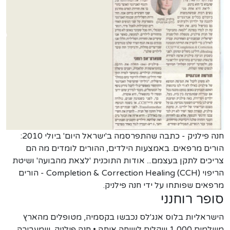
חנה פילניק - כתבה שהתפרסמה ב'ישראל היום' ביולי 2010:
הורים מרפאים. באמצעות הילדים, ההורים לומדים מה הם
צריכים לתקן בעצמם... אודות התוכנית 'לצאת מהבועה' ושיטת
הריפוי (Completion & Correction Healing (CCH - הורים
מרפאים שפותחו על ידי חנה פילניק.
סופר רוחנני
הישראליות בלוס אנג'לס נכבשו בקסמיה, מטופלים מהארץ
משלמים 1,000 שקלים לשיחה איתה • חנה פילניק, שמעבירה