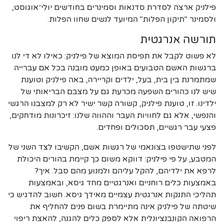
פילניק ארצה לסדרת סדנאות וסמינרים בחודשים יולי־אוגוסט,
ולסמינר "תיקון הפלות" המיועד לנשים שחוו הפלות.
תורשה אנרגטית
לא פשוט לקבל את תפיסת המוצא של פילניק: כאילו לא די לנו
ברגשות האשם הטבועים באופן כמעט מובנה בכל אם עברייה
שמתמרנת בין בית, בעל, ילדים וקריירה, באה פילניק וטוענת
שיש לנו כהורים השפעה מכרעת גם על מצבם הבריאותי של
ילדינו. זו, טוענת פילניק, קשורה קשר ישיר לא רק למצבנו הרגשי
והנפשי, אלא גם לחוויות העבר וההווה שלנו: זיכרונות מודחקים,
פצעי עבר רגשיים, תסכולים ופחדים.
לפני שתישטפו בצונאמי של רגשות אשם, הקשיבו לצד השני של
המטבע, על פי פילניק: דווקא משום כך קיימת בהורים היכולת
לרפא את ילדיהם, להקל עליהם ולמנוע מהם סבל. איך?
באמצעות כלים רוחניים ואנרגטיים מחד גיסא, ובאמצעות
תהליכי התנקות אנרגטית עצמיים מאידך גיסא. חשוב להדגיש כי
שיטתה של פילניק אינה מתיימרת בשום פנים להחליף את
הרפואה הקונבנציונלית אלא לספק כלים להגנה, להאצת ריפוי