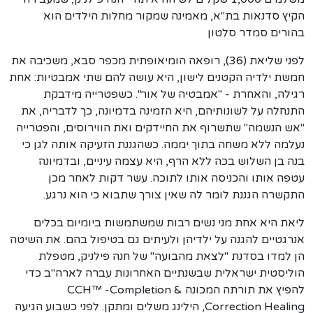
הקיץ סדנאות בת"א, מאמינה שמקור מחלות הילדים הוא
בהורים סמדר סלטון
לפני שליאת (36), רופאה הומיאופתית מכפר סבא, משכיבה את
חמשת ילדיה הקטנים לישון, היא עושה להם שתי אמבטיות: אחת
רגילה, והאחרת - "אמבטיה של אור". כשפטרייה מידבקת
התנחלה על לשונותיהם, היא הזמינה בדמיונה, כך לדבריה, את
"אש הנשמה" שתשרוף את החיידקים ואת הווירוסים, והפטרייה
נעלמה ללא משחה בתוך יממה. כשהגננת הזעיקה אותה לגן כי
בנה בן השלוש בכה ללא הרף, היא עצמה עיניים, ובדמיונה
עטפה אותו והכניסה אותו לתוכה. עשר דקות לאחר מכן
התקשרה הגננת לומר לה שאין צורך שתבוא כי הוא נרגע.
ליאת היא אחת מני נשים רבות שמשתמשות ביומיום בכלים
אנרגטיים להגנה על ילדיהן ולעיתים גם בטיפול בהם. את השיטה
הן למדו בסדנת "לצאת מהבועה" של חנה פילניק, מטפלת
הוליסטית ישראלית שבשנתיים האחרונות עברה לארה"ב כדי
להפיץ את תורתה המכונה CCH™ -Completion &
Correction Healing, הילינג משלים ומתקן. לפני כשבוע הגיעה