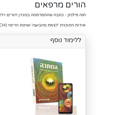
הורים מרפאים
חנה פילניק - כתבה שהתפרסמה במגזין 'הורים וילדים' ביולי 2010: הורים מרפאים. באמצעות הילדים, ההורים לומדים מה הם
אודות התוכנית 'לצאת מהבועה' ושיטת הריפוי (Completion & Correction Healing (CCH - הורים מרפאים שפותחו על ידי חנה פילניק.
ללימוד נוסף