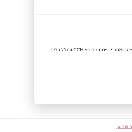
קורס אונליין (עברית) המסביר את הפילוסופיה מאחורי שיטת הריפוי CCH וכולל כלים
 שבועי