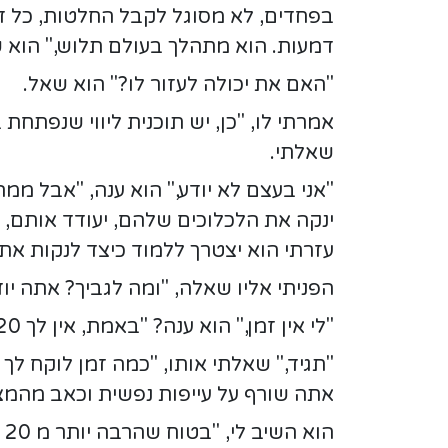
בפחדים, לא מסוגל לקבל החלטות, כל דבר
דמעות. הוא מתהלך בעולם תלוש," הוא ש
"האם את יכולה לעזור לו?" הוא שאל.
אמרתי לו, "כן, יש תוכנית ליווי שנפתחת 
שאלתי.
"אני בעצם לא יודע," הוא ענה, "אבל ממ
ינקה את הלכלוכים שלהם, יעודד אותם, 
עזרתי הוא יצטרך ללמוד כיצד לנקות את 
הפניתי אליו שאלה, "ומה לגביך? אתה יו
"לי אין זמן," הוא ענה? "באמת, אין לך 20 דקות ביום לעבוד על הפנימיות שלך?" תהיתי.
"תגיד," שאלתי אותו, "כמה זמן לוקח לך
אתה שורף על עייפות נפשית וכאב מהמצ
הוא השיב לי, "בטוח שהרבה יותר מ 20 דקות ביום, ואם אומר את האמת, אז כל היום."